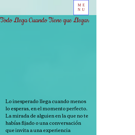
ME
NU
Todo Llega Cuando Tiene que Llegar
Lo inesperado llega cuando menos 
lo esperas, en el momento perfecto. 
La mirada de alguien en la que no te 
habías fijado o una conversación 
que invita a una experiencia 