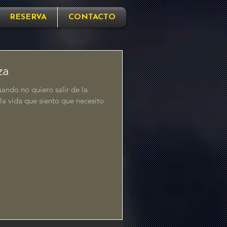
RESERVA
CONTACTO
za
uando no quiero salir de la
a vida que siento que necesito