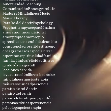
Autenticidad
Coaching
Comunicación
Enneagram
Life
Madurez
Mindfullness
Music
Music Therapy
Paraíso del Sentir
Psychology
Psychotherapy
aceptación
alma
amor
amor incondicional
amor propio
amorpropio
aprendizaje
autenticidad
cambio
consciencia
crossfit
destino
ego
eneagrama
eres especial
errar
esperanza
espiritualidad
familia
familia álmica
felicidad
fitness
gente tóxica
gestalt
lecciones de vida
leydeatracción
libre albedrío
luz
mindfulness
musicoterapia
música
oscuridad
paciencia
paraíso de mi Sentir
paraíso del sentir
paraísodelsentir
pareja
perdón
personas tóxicas
pertenencia
psicología
psicoterapia