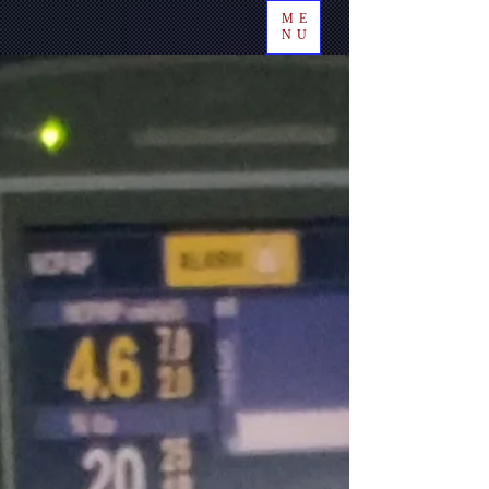
ME
NU