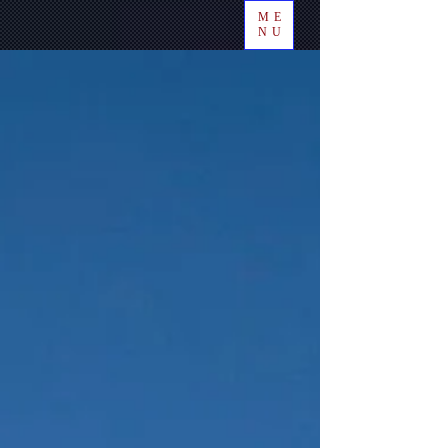
ME
NU