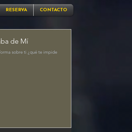
RESERVA
CONTACTO
aba de Mí
nforma sobre ti ¿qué te impide