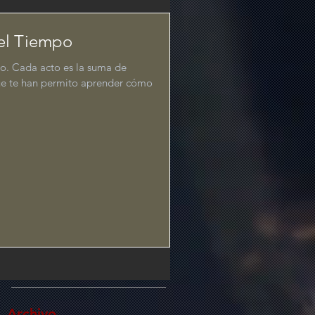
el Tiempo
io. Cada acto es la suma de
que te han permito aprender cómo
Archivo