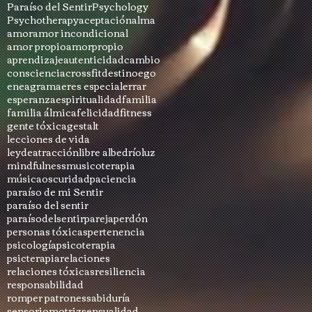
Paraíso del Sentir
Psychology
Psychotherapy
aceptación
alma
amor
amor incondicional
amor propio
amorpropio
aprendizaje
autenticidad
cambio
consciencia
crossfit
destino
ego
eneagrama
eres especial
errar
esperanza
espiritualidad
familia
familia álmica
felicidad
fitness
gente tóxica
gestalt
lecciones de vida
leydeatracción
libre albedrío
luz
mindfulness
musicoterapia
música
oscuridad
paciencia
paraíso de mi Sentir
paraíso del sentir
paraísodelsentir
pareja
perdón
personas tóxicas
pertenencia
psicología
psicoterapia
psicterapia
relaciones
relaciones tóxicas
resiliencia
responsabilidad
romper patrones
sabiduría
sensoriomotriz
sensualidad