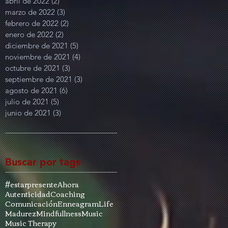
abril de 2022
(2)
2 entradas
marzo de 2022
(3)
3 entradas
febrero de 2022
(2)
2 entradas
enero de 2022
(2)
2 entradas
diciembre de 2021
(5)
5 entradas
noviembre de 2021
(4)
4 entradas
octubre de 2021
(3)
3 entradas
septiembre de 2021
(3)
3 entradas
agosto de 2021
(6)
6 entradas
julio de 2021
(5)
5 entradas
junio de 2021
(3)
3 entradas
Buscar por tags
#estarpresente
Ahora
Autenticidad
Coaching
Comunicación
Enneagram
Life
Madurez
Mindfullness
Music
Music Therapy