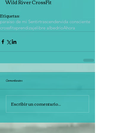
Wild River CrossFit
Etiquetas:
paraíso de mi Sentir
trascender
vida consciente
crossfit
aprendizaje
libre albedrío
Ahora
Comentarios
Escribir un comentario...