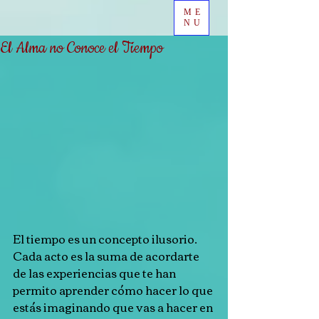
ME
NU
El Alma no Conoce el Tiempo
El tiempo es un concepto ilusorio. 
Cada acto es la suma de acordarte 
de las experiencias que te han 
permito aprender cómo hacer lo que 
estás imaginando que vas a hacer en 