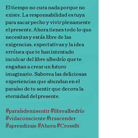
El tiempo no cura nada porque no 
existe. La responsabilidad es tuya 
para sacar pecho y vivir plenamente 
el presente. Ahora tienes todo lo que 
necesitas y estás libre de las 
exigencias, expectativas y la idea 
errónea que te han intentado 
inculcar del libre albedrío que te 
engañan a crear un futuro 
imaginario. Saborea las deliciosas 
experiencias que abundan en el 
paraíso de tu sentir que decora la 
eternidad del presente.
#paraísdemisentir
#librealbedrío
#vidaconsciente
#trascender
#aprendizaje
#Ahora
#Crossfit