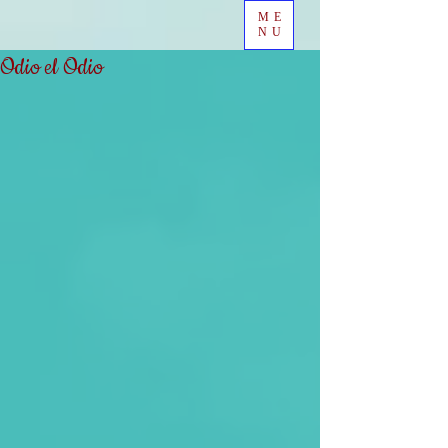
ME
NU
Odio el Odio