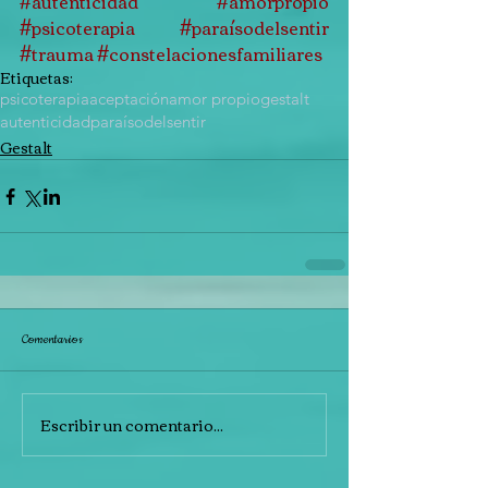
#autenticidad
#amorpropio
#psicoterapia
#paraísodelsentir
#trauma
#constelacionesfamiliares
Etiquetas:
psicoterapia
aceptación
amor propio
gestalt
autenticidad
paraísodelsentir
Gestalt
Comentarios
Escribir un comentario...