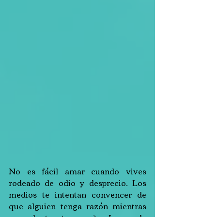
No es fácil amar cuando vives 
rodeado de odio y desprecio. Los 
medios te intentan convencer de 
que alguien tenga razón mientras 