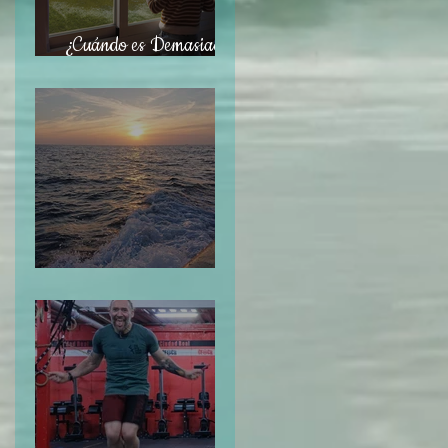
¿Cuándo es Demasiado
Tarde?
Navegar sin Timón