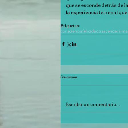
que se esconde detrás de la
la experiencia terrenal que
Etiquetas:
consciencia
felicidad
trascender
alma
Comentarios
Escribir un comentario...