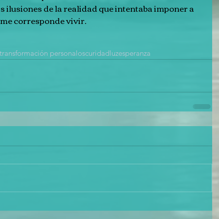
s ilusiones de la realidad que intentaba imponer a 
 me corresponde vivir.
transformación personal
oscuridad
luz
esperanza