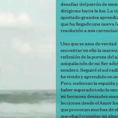
desafiar del patrón de muert
dirigirme hacia la luz. La 
aportado grandes aprendiza
que ha llegado una nueva fa
resolución a mis carencia
Uno que se ama de verdad n
encontrar en ella la maravi
reflexión de la pureza del 
aniquilación de mi Ser sólo
sendero. Seguiré el sol rad
he vivido y aprendido en mi
Pero, enderezo la espalda y
haber superado todo lo nec
mi hermosa desnudez emocio
lecciones desde el Amor I
que provocan muchas de ell
que eligió transitar mi alm