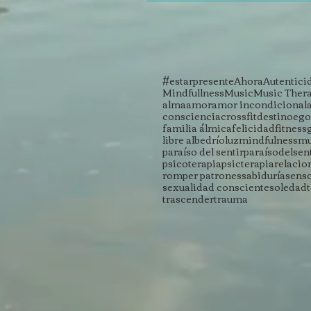
#estarpresente
Ahora
Autentici
Mindfullness
Music
Music Ther
alma
amor
amor incondicional
consciencia
crossfit
destino
ego
familia álmica
felicidad
fitness
libre albedrío
luz
mindfulness
mu
paraíso del sentir
paraísodelsen
psicoterapia
psicterapia
relacio
romper patrones
sabiduría
sens
sexualidad consciente
soledad
trascender
trauma