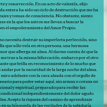
e y resurrección. En un acto de valentía, elijo 
vida entera ha sido un ciclo de destrucción que me ha 
jes y tomas de consciencia. No obstante, siento 
se en la que los astros me llevan a buscar la 
s en el empoderamiento del Amor Propio.
o necesita destruir su imperfecta perfección, sino 
lla que sólo veía en otra persona, una hermosa 
amor que alberga mi alma. Al darme cuenta de que la 
 me trae a la misma bifurcación, embarco por el otro 
iante que brilla en reconocimiento de lo mucho que 
 andar por la oscuridad de la larga noche del alma. 
 miro adelante con la cara alzada con el orgullo de 
esario para poder estar aquí, sin armas o coraza en 
nal y espiritual, preparado para recibir las 
ncondicional independientemente del dolor agudo 
as. Acepto la riqueza del camino de aprendizaje 
a en su búsqueda de las verdades de la sabiduría 