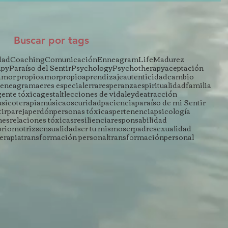
Buscar por tags
dad
Coaching
Comunicación
Enneagram
Life
Madurez
apy
Paraíso del Sentir
Psychology
Psychotherapy
aceptación
amor propio
amorpropio
aprendizaje
autenticidad
cambio
eneagrama
eres especial
errar
esperanza
espiritualidad
familia
gente tóxica
gestalt
lecciones de vida
leydeatracción
sicoterapia
música
oscuridad
paciencia
paraíso de mi Sentir
tir
pareja
perdón
personas tóxicas
pertenencia
psicología
nes
relaciones tóxicas
resiliencia
responsabilidad
oriomotriz
sensualidad
ser tu mismo
serpadre
sexualidad
terapia
transformación personal
transformaciónpersonal