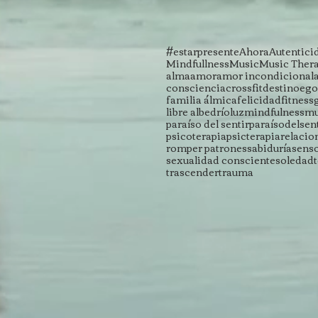
#estarpresente
Ahora
Autentici
Mindfullness
Music
Music Ther
alma
amor
amor incondicional
consciencia
crossfit
destino
ego
familia álmica
felicidad
fitness
libre albedrío
luz
mindfulness
mu
paraíso del sentir
paraísodelsen
psicoterapia
psicterapia
relacio
romper patrones
sabiduría
sens
sexualidad consciente
soledad
trascender
trauma