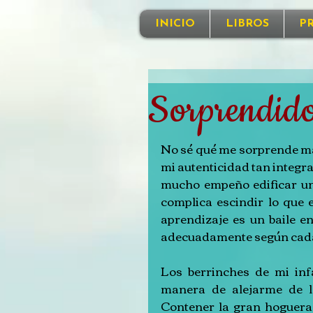
INICIO
LIBROS
P
Sorprendid
No sé qué me sorprende más
mi autenticidad tan integr
mucho empeño edificar un
complica escindir lo que 
aprendizaje es un baile e
adecuadamente según cada 
Los berrinches de mi infa
manera de alejarme de la
Contener la gran hoguera 