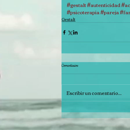
#gestalt
#autenticidad
#ac
#psicoterapia
#pareja
#fam
Gestalt
Comentarios
Escribir un comentario...