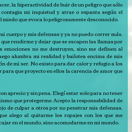
cer, la hiperactividad de huir de un peligro que sólo 
 contagia mi inquietud y atrae o espanta según el 
 el miedo que evoca lo peligrosamente desconocido.
i cuerpo y mis defensas y ya no puedo correr más. 
ue rendirme y dejar que se escapen las llamas por 
is emociones no me destruyen, sino me definen al 
uego alumbra mi realidad y bailotea encima de mis 
n de mi ser. No existo para dar calor y refugio a los 
 para que proyecto en ellos la carencia de amor que 
 aprecio y sin pena. Elegí estar solo para no tener 
ismo que protegerme. Acepto la responsabilidad de 
o de culpar a otros por no penetrar mis defensas. 
que alego al quitarme los ropajes con los que me 
ncajar en el mundo, sino acomodarme en mi mundo.