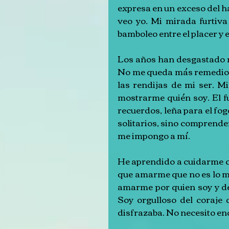
expresa en un exceso del ha
veo yo. Mi mirada furtiva
bamboleo entre el placer y
Los años han desgastado m
No me queda más remedio q
las rendijas de mi ser. M
mostrarme quién soy. El f
recuerdos, leña para el fogó
solitarios, sino comprender
me impongo a mí.
He aprendido a cuidarme con
que amarme que no es lo m
amarme por quien soy y dej
Soy orgulloso del coraje 
disfrazaba. No necesito e