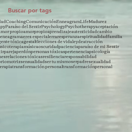
Buscar por tags
dad
Coaching
Comunicación
Enneagram
Life
Madurez
apy
Paraíso del Sentir
Psychology
Psychotherapy
aceptación
amor propio
amorpropio
aprendizaje
autenticidad
cambio
eneagrama
eres especial
errar
esperanza
espiritualidad
familia
gente tóxica
gestalt
lecciones de vida
leydeatracción
sicoterapia
música
oscuridad
paciencia
paraíso de mi Sentir
tir
pareja
perdón
personas tóxicas
pertenencia
psicología
nes
relaciones tóxicas
resiliencia
responsabilidad
oriomotriz
sensualidad
ser tu mismo
serpadre
sexualidad
terapia
transformación personal
transformaciónpersonal