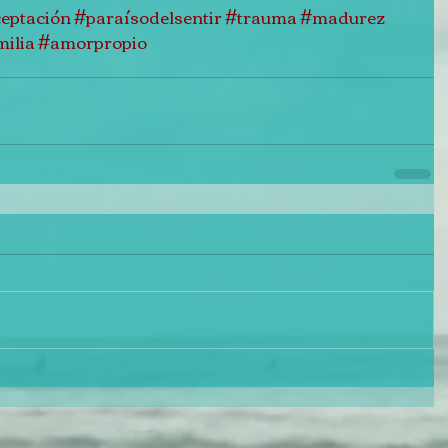
eptación
#paraísodelsentir
#trauma
#madurez
ilia
#amorpropio