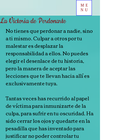
ME
NU
La Victoria de Perdonarte
No tienes que perdonar a nadie, sino 
a ti mismo. Culpar a otros por tu 
malestar es desplazar la 
responsabilidad a ellos. No puedes 
elegir el desenlace de tu historia, 
pero la manera de aceptar las 
lecciones que te llevan hacia allí es 
exclusivamente tuya.
Tantas veces has recurrido al papel 
de víctima para inmunizarte de la 
culpa, para sufrir en tu oscuridad. Ha 
sido cerrar los ojos y quedarte en la 
pesadilla que has inventado para 
justificar no poder controlar tu 