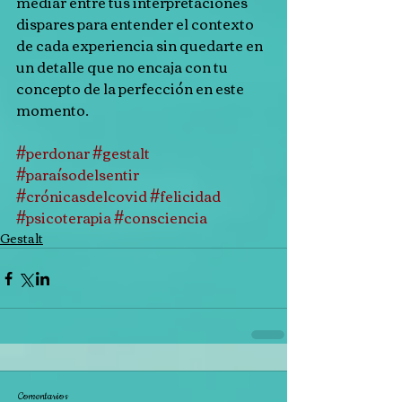
mediar entre tus interpretaciones 
dispares para entender el contexto 
de cada experiencia sin quedarte en 
un detalle que no encaja con tu 
concepto de la perfección en este 
momento.
#perdonar
#gestalt
#paraísodelsentir
#crónicasdelcovid
#felicidad
#psicoterapia
#consciencia
Gestalt
Comentarios