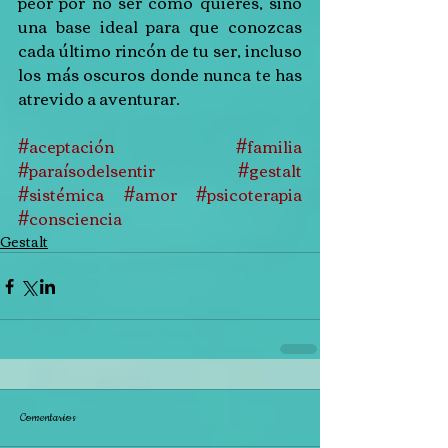
peor por no ser como quieres, sino 
una base ideal para que conozcas 
cada último rincón de tu ser, incluso 
los más oscuros donde nunca te has 
atrevido a aventurar.
#aceptación
#familia
#paraísodelsentir
#gestalt
#sistémica
#amor
#psicoterapia
#consciencia
Gestalt
Comentarios