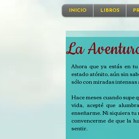
INICIO
LIBROS
P
La Aventur
Ahora que ya estás en tu 
estado atónito, aún sin sab
sólo con miradas intensas a
Hace meses cuando supe qu
vida, acepté que alumbr
enseñarme. Ni siquiera tu 
convencerme de que la luz
sentir.