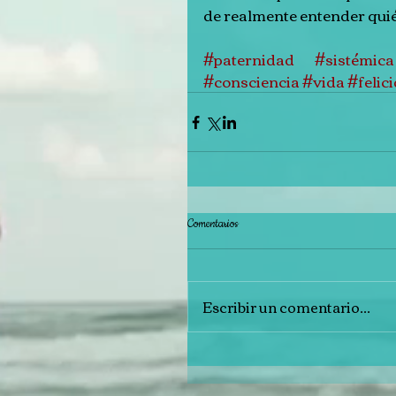
de realmente entender qui
#paternidad
#sistémica
#consciencia
#vida
#felic
Comentarios
Escribir un comentario...