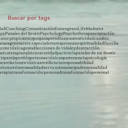
Buscar por tags
dad
Coaching
Comunicación
Enneagram
Life
Madurez
apy
Paraíso del Sentir
Psychology
Psychotherapy
aceptación
amor propio
amorpropio
aprendizaje
autenticidad
cambio
eneagrama
eres especial
errar
esperanza
espiritualidad
familia
gente tóxica
gestalt
lecciones de vida
leydeatracción
sicoterapia
música
oscuridad
paciencia
paraíso de mi Sentir
tir
pareja
perdón
personas tóxicas
pertenencia
psicología
nes
relaciones tóxicas
resiliencia
responsabilidad
oriomotriz
sensualidad
ser tu mismo
serpadre
sexualidad
terapia
transformación personal
transformaciónpersonal