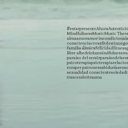
#estarpresente
Ahora
Autentici
Mindfullness
Music
Music Ther
alma
amor
amor incondicional
consciencia
crossfit
destino
ego
familia álmica
felicidad
fitness
libre albedrío
luz
mindfulness
mu
paraíso del sentir
paraísodelsen
psicoterapia
psicterapia
relacio
romper patrones
sabiduría
sens
sexualidad consciente
soledad
trascender
trauma