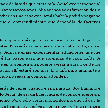
ado de la vida que creía mía. Aquel que responde al 
urante tantos años. Mis sueños se esfumaron de un 
e vivir en una casa que jamás habría podido pagar se 
l que el emprendimiento que dependía de factores 
importa más que el equilibrio entre protegerte y 
ites. No serás aquel que quisiera haber sido, sino el 
la. Aunque elijas experimentar situaciones que me 
ré tus pasos para que aprendas de cada caída. A 
en tu sombra sin poderte avisar a susurros de los 
argo, allí estaré siempre, hijo mío para animarte a 
ndo no sepas ni cómo, ni adónde ir.
rás de vez en cuando en mi mirada. Soy humano e 
do de mí, de ser un buen padre, de comprenderte sin 
 mismo. Pero sólo serán momentos porque sé que la 
i, a tu madre y a mí va a ser la mejor y única manera 