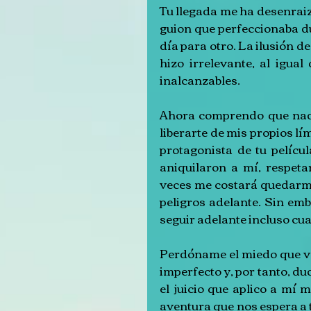
Tu llegada me ha desenraiz
guion que perfeccionaba d
día para otro. La ilusión d
hizo irrelevante, al igua
inalcanzables.
Ahora comprendo que nada 
liberarte de mis propios lím
protagonista de tu pelícu
aniquilaron a mí, respeta
veces me costará quedarme 
peligros adelante. Sin emb
seguir adelante incluso cua
Perdóname el miedo que ve
imperfecto y, por tanto, du
el juicio que aplico a mí
aventura que nos espera a t