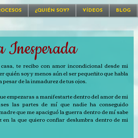
ROCESOS
¿QUIÉN SOY?
VÍDEOS
BLOG
a Inesperada
casa, te recibo con amor incondicional desde mi 
er quién soy y menos aún el ser pequeñito que habla 
 pesar de la inmadurez de tus ojos. 
e empezaras a manifestarte dentro del amor de mi 
ases las partes de mí que nadie ha conseguido 
madre que me apaciguó la guerra dentro de mí sabe 
 en la que quiero confiar deslumbra dentro de mi 