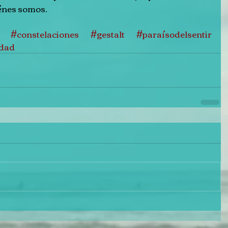
énes somos.
#constelaciones
#gestalt
#paraísodelsentir
idad