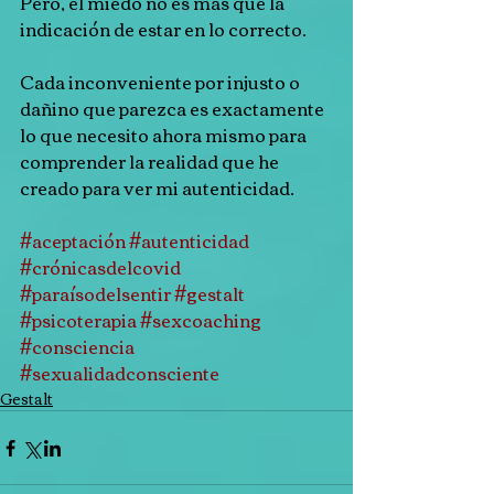
Pero, el miedo no es más que la 
indicación de estar en lo correcto.
Cada inconveniente por injusto o 
dañino que parezca es exactamente 
lo que necesito ahora mismo para 
comprender la realidad que he 
creado para ver mi autenticidad.
#aceptación
#autenticidad
#crónicasdelcovid
#paraísodelsentir
#gestalt
#psicoterapia
#sexcoaching
#consciencia
#sexualidadconsciente
Gestalt