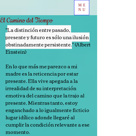
ME
NU
El Camino del Tiempo
"
La distinción entre pasado, 
presente y futuro es sólo una ilusión 
obstinadamente persistente.
" (Albert 
Einstein)
En lo que más me parezco a mi 
madre es la reticencia por estar 
presente. Ella vive apegada a la 
irrealidad de su interpretación 
emotiva del camino que la trajo al 
presente. Mientras tanto, estoy 
enganchado a lo igualmente ficticio 
lugar idílico adonde llegaré al 
cumplir la condición relevante a ese 
momento.