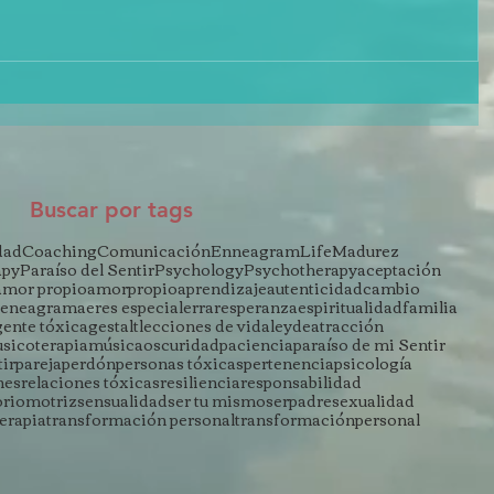
Buscar por tags
dad
Coaching
Comunicación
Enneagram
Life
Madurez
apy
Paraíso del Sentir
Psychology
Psychotherapy
aceptación
amor propio
amorpropio
aprendizaje
autenticidad
cambio
eneagrama
eres especial
errar
esperanza
espiritualidad
familia
gente tóxica
gestalt
lecciones de vida
leydeatracción
sicoterapia
música
oscuridad
paciencia
paraíso de mi Sentir
tir
pareja
perdón
personas tóxicas
pertenencia
psicología
nes
relaciones tóxicas
resiliencia
responsabilidad
oriomotriz
sensualidad
ser tu mismo
serpadre
sexualidad
terapia
transformación personal
transformaciónpersonal