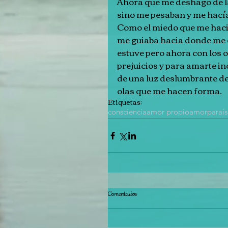
Ahora que me deshago de la
sino me pesaban y me hacía
Como el miedo que me hacia
me guiaba hacia donde me 
estuve pero ahora con los o
prejuicios y para amarte in
de una luz deslumbrante de 
olas que me hacen forma.
Etiquetas:
consciencia
amor propio
amor
paraís
Comentarios