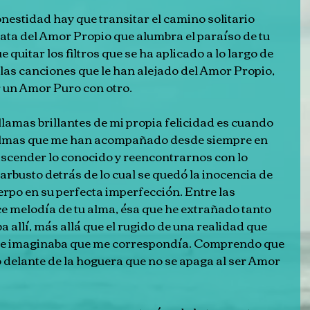
estidad hay que transitar el camino solitario 
gata del Amor Propio que alumbra el paraíso de tu 
quitar los filtros que se ha aplicado a lo largo de 
y las canciones que le han alejado del Amor Propio, 
 un Amor Puro con otro.
llamas brillantes de mi propia felicidad es cuando 
s almas que me han acompañado desde siempre en 
scender lo conocido y reencontrarnos con lo 
arbusto detrás de lo cual se quedó la inocencia de 
erpo en su perfecta imperfección. Entre las 
e melodía de tu alma, ésa que he extrañado tanto 
 allí, más allá que el rugido de una realidad que 
 que imaginaba que me correspondía. Comprendo que 
 delante de la hoguera que no se apaga al ser Amor 