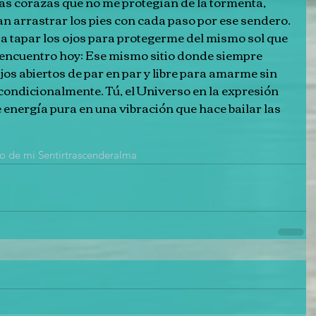
s corazas que no me protegían de la tormenta, 
n arrastrar los pies con cada paso por ese sendero. 
 tapar los ojos para protegerme del mismo sol que 
encuentro hoy: Ese mismo sitio donde siempre 
jos abiertos de par en par y libre para amarme sin 
condicionalmente. Tú, el Universo en la expresión 
energía pura en una vibración que hace bailar las 
o de mi Sentir
trascender
alma