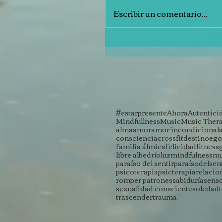
Escribir un comentario...
#estarpresente
Ahora
Autentici
Mindfullness
Music
Music Ther
alma
amor
amor incondicional
consciencia
crossfit
destino
ego
familia álmica
felicidad
fitness
libre albedrío
luz
mindfulness
mu
paraíso del sentir
paraísodelsen
psicoterapia
psicterapia
relacio
romper patrones
sabiduría
sens
sexualidad consciente
soledad
trascender
trauma