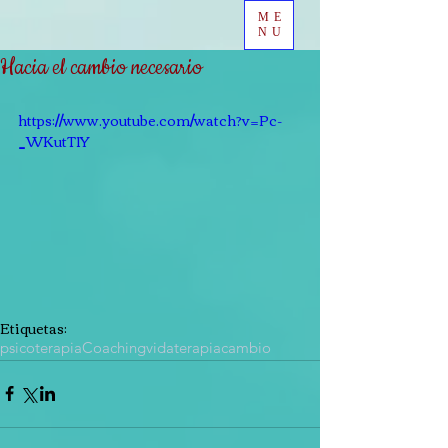
ME
NU
Hacia el cambio necesario
https://www.youtube.com/watch?v=Pc-
_WKutT1Y
Etiquetas:
psicoterapia
Coaching
vida
terapia
cambio