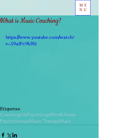
ME
NU
What is Music Coaching?
https://www.youtube.com/watch?
v=59alPc9b76I
Etiquetas:
Coaching
Life
Psychology
Mindfullness
Psychotherapy
Music Therapy
Music