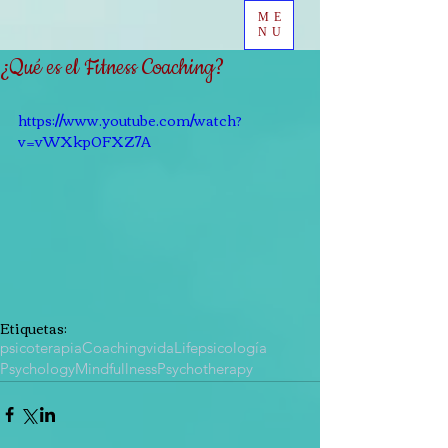
ME
NU
¿Qué es el Fitness Coaching?
https://www.youtube.com/watch?
v=vWXkp0FXZ7A
Etiquetas:
psicoterapia
Coaching
vida
Life
psicología
Psychology
Mindfullness
Psychotherapy