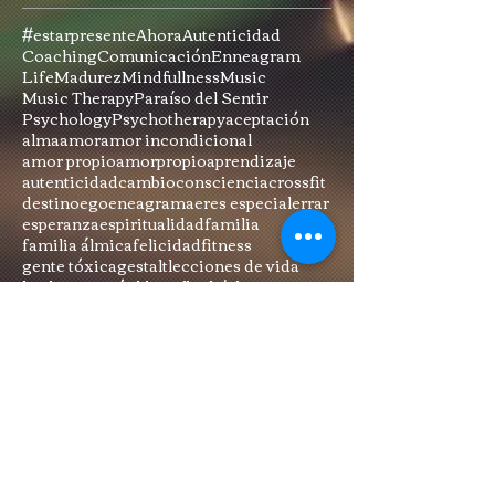
#estarpresente
Ahora
Autenticidad
Coaching
Comunicación
Enneagram
Life
Madurez
Mindfullness
Music
Music Therapy
Paraíso del Sentir
Psychology
Psychotherapy
aceptación
alma
amor
amor incondicional
amor propio
amorpropio
aprendizaje
autenticidad
cambio
consciencia
crossfit
destino
ego
eneagrama
eres especial
errar
esperanza
espiritualidad
familia
familia álmica
felicidad
fitness
gente tóxica
gestalt
lecciones de vida
leydeatracción
libre albedrío
luz
mindfulness
musicoterapia
música
oscuridad
paciencia
paraíso de mi Sentir
paraíso del sentir
paraísodelsentir
pareja
perdón
personas tóxicas
pertenencia
psicología
psicoterapia
psicterapia
relaciones
relaciones tóxicas
resiliencia
responsabilidad
romper patrones
sabiduría
sensoriomotriz
sensualidad
ser tu mismo
serpadre
sexualidad