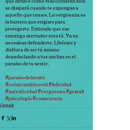
qué dirán o cómo reaccionarán sólo 
se disipará cuando te expongas a 
aquello que temes. La vergüenza es 
la barrera que erigiste para 
protegerte. Entiende que ese 
enemigo aterrador eres tú. Ya no 
necesitas defenderte. Libérate y 
disfruta de ser tú mismo 
deambulando a tus anchas en el 
paraíso de tu sentir.
#paraísodelsentir
#crónicasdelcovid
#felicidad
#autenticidad
#vergüenza
#gestalt
#psicología
#consciencia
Gestalt