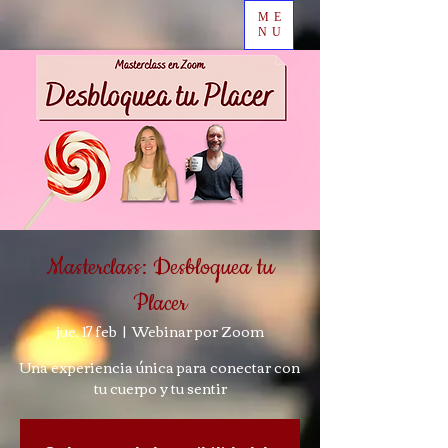
ME
NU
Masterclass: Desbloquea tu
Placer
jue, 17 feb
  |  
Webinar por Zoom
Una experiencia única para conectar con
tu cuerpo y tu sentir