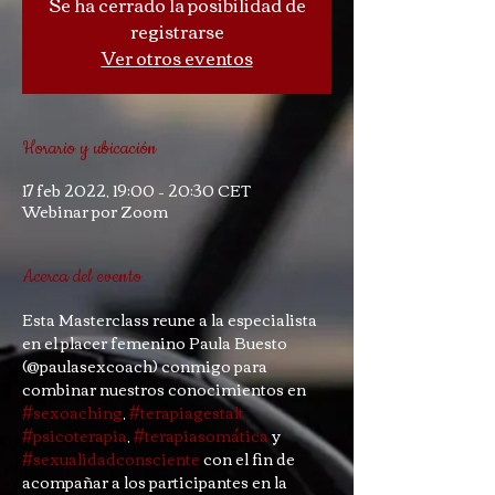
Se ha cerrado la posibilidad de
registrarse
Ver otros eventos
Horario y ubicación
17 feb 2022, 19:00 – 20:30 CET
Webinar por Zoom
Acerca del evento
Esta Masterclass reune a la especialista 
en el placer femenino Paula Buesto 
(@paulasexcoach) conmigo para 
combinar nuestros conocimientos en 
#sexoaching
, 
#terapiagestalt
#psicoterapia
, 
#terapiasomática
 y 
#sexualidadconsciente
 con el fin de 
acompañar a los participantes en la 