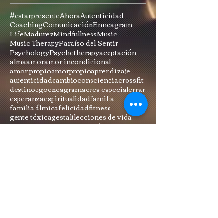
#estarpresente
Ahora
Autenticidad
Coaching
Comunicación
Enneagram
Life
Madurez
Mindfullness
Music
Music Therapy
Paraíso del Sentir
Psychology
Psychotherapy
aceptación
alma
amor
amor incondicional
amor propio
amorpropio
aprendizaje
autenticidad
cambio
consciencia
crossfit
destino
ego
eneagrama
eres especial
errar
esperanza
espiritualidad
familia
familia álmica
felicidad
fitness
gente tóxica
gestalt
lecciones de vida
leydeatracción
libre albedrío
luz
mindfulness
musicoterapia
música
oscuridad
paciencia
paraíso de mi Sentir
paraíso del sentir
paraísodelsentir
pareja
perdón
personas tóxicas
pertenencia
psicología
psicoterapia
psicterapia
relaciones
relaciones tóxicas
resiliencia
responsabilidad
romper patrones
sabiduría
sensoriomotriz
sensualidad
ser tu mismo
serpadre
sexualidad